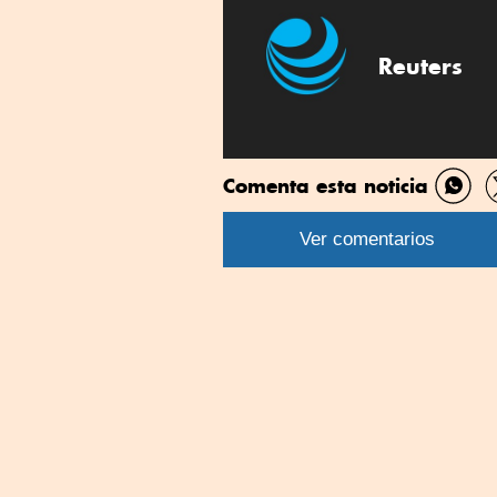
Reuters
Comenta esta noticia
Comp
por
Ver comentarios
What