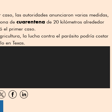
r caso, las autoridades anunciaron varias medidas,
cuarentena
 zona de
de 20 kilómetros alrededor
ó el primer caso.
icultura, la lucha contra el parásito podría costar
lo en Texas.
artir
Compartir
Compartir
Compartir
por
por
por
sApp
Twitter
Facebook
Linkedin