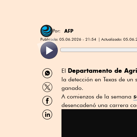
AFP
Por:
Publicado:
05.06.2026 - 21:54
Actualizado:
05.06.
Compartir
Departamento de Agri
El
por
la detección en Texas de un
WhatsApp
Compartir
ganado.
por
s
Twitter
A comienzos de la semana
Compartir
por
desencadenó una carrera con
Facebook
Compartir
por
Linkedin