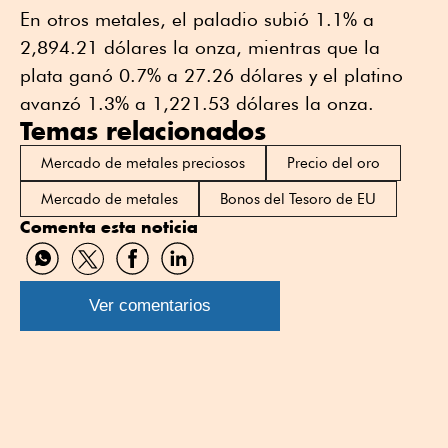
En otros metales, el paladio subió 1.1% a
2,894.21 dólares la onza, mientras que la
plata ganó 0.7% a 27.26 dólares y el platino
avanzó 1.3% a 1,221.53 dólares la onza.
Temas relacionados
Mercado de metales preciosos
Precio del oro
Mercado de metales
Bonos del Tesoro de EU
Comenta esta noticia
Compartir
Compartir
Compartir
Compartir
por
por
por
por
WhatsApp
Twitter
Facebook
Linkedin
Ver comentarios