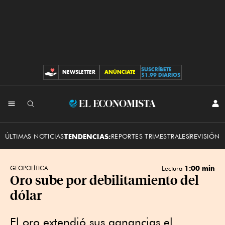
SUSCRÍBETE
NEWSLETTER
ANÚNCIATE
CONTRIBUCIONES
$1.99 DIARIOS
INI
El
SES
Economista
ÚLTIMAS NOTICIAS
TENDENCIAS:
REPORTES TRIMESTRALES
REVISIÓN 
1:00 min
GEOPOLÍTICA
Lectura
Oro sube por debilitamiento del
dólar
El oro extendió sus ganancias el