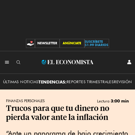
SUSCRÍBETE
NEWSLETTER
ANÚNCIATE
CONTRIBUCIONES
$1.99 DIARIOS
INI
El
SES
Economista
ÚLTIMAS NOTICIAS
TENDENCIAS:
REPORTES TRIMESTRALES
REVISIÓN 
3:00 min
FINANZAS PERSONALES
Lectura
Trucos para que tu dinero no
pierda valor ante la inflación
“Ante un panorama de bajo crecimiento