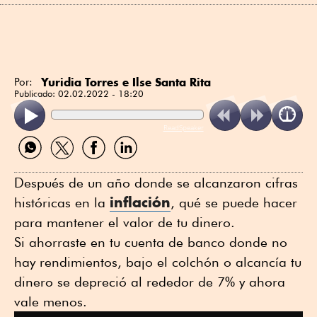
Yuridia Torres e Ilse Santa Rita
Por:
Publicado:
02.02.2022 - 18:20
ReadSpeaker
Compartir
Compartir
Compartir
Compartir
por
por
por
por
WhatsApp
Twitter
Facebook
Linkedin
Después de un año donde se alcanzaron cifras
inflación
históricas en la
, qué se puede hacer
para mantener el valor de tu dinero.
Si ahorraste en tu cuenta de banco donde no
hay rendimientos, bajo el colchón o alcancía tu
dinero se depreció al rededor de 7% y ahora
vale menos.