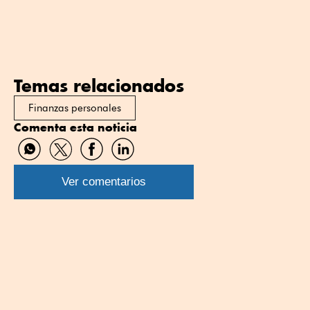
Temas relacionados
Finanzas personales
Comenta esta noticia
Compartir
Compartir
Compartir
Compartir
por
por
por
por
WhatsApp
Twitter
Facebook
Linkedin
Ver comentarios