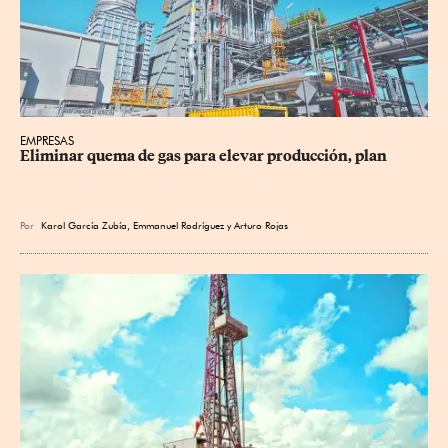
EMPRESAS
Eliminar quema de gas para elevar producción, plan
Por
Karol García Zubía
,
Emmanuel Rodríguez
y
Arturo Rojas