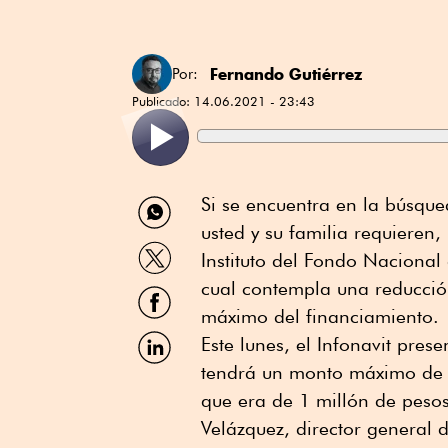
Fernando Gutiérrez
Por:
Publicado:
14.06.2021 - 23:43
Compartir
Si se encuentra en la búsque
por
usted y su familia requieren
WhatsApp
Compartir
Instituto del Fondo Nacional 
por
Twitter
cual contempla una reducció
Compartir
por
máximo del financiamiento.
Facebook
Compartir
Este lunes, el Infonavit pres
por
tendrá un monto máximo de 2
Linkedin
que era de 1 millón de peso
Velázquez, director general 