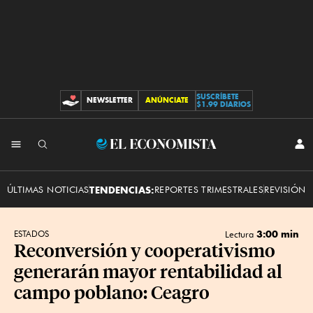
SUSCRÍBETE
NEWSLETTER
ANÚNCIATE
CONTRIBUCIONES
$1.99 DIARIOS
INI
El
SES
Economista
ÚLTIMAS NOTICIAS
TENDENCIAS:
REPORTES TRIMESTRALES
REVISIÓN 
3:00 min
ESTADOS
Lectura
Reconversión y cooperativismo
generarán mayor rentabilidad al
campo poblano: Ceagro