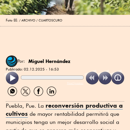
Foto EE:
ARCHIVO / CUARTOSCURO
Miguel Hernández
Por:
Publicado:
02.12.2025 - 16:53
ReadSpeaker
Compartir
Compartir
Compartir
Compartir
por
por
por
por
WhatsApp
Twitter
Facebook
Linkedin
reconversión productiva a
Puebla, Pue. La
cultivos
de mayor rentabilidad permitirá que
municipios tenga un mejor desarrollo social a
partir de que se generen más cooperativas y,