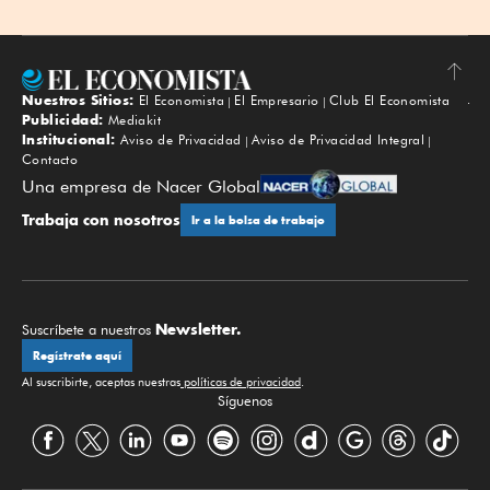
Nuestros Sitios:
El Economista
El Empresario
Club El Economista
Subir
Publicidad:
Mediakit
Institucional:
Aviso de Privacidad
Aviso de Privacidad Integral
Contacto
Una empresa de Nacer Global
Trabaja con nosotros
Ir a la bolsa de trabajo
Newsletter.
Suscríbete a nuestros
Regístrate aquí
Al suscribirte, aceptas nuestras
políticas de privacidad
.
Síguenos