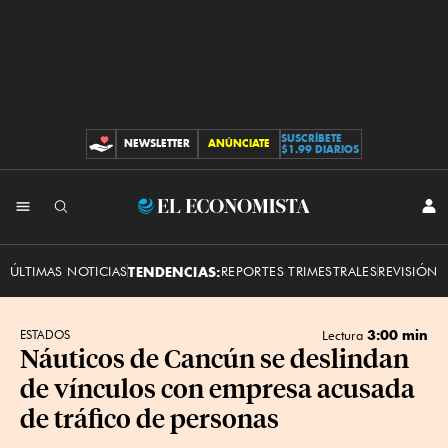
SUSCRÍBETE
NEWSLETTER
ANÚNCIATE
CONTRIBUCIONES
$1.99 DIARIOS
INI
El
SES
Economista
ÚLTIMAS NOTICIAS
TENDENCIAS:
REPORTES TRIMESTRALES
REVISIÓN 
3:00 min
ESTADOS
Lectura
Náuticos de Cancún se deslindan
de vínculos con empresa acusada
de tráfico de personas