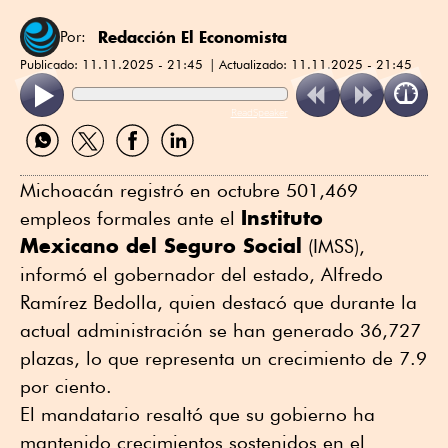
Redacción El Economista
Por:
Publicado:
11.11.2025 - 21:45
Actualizado:
11.11.2025 - 21:45
ReadSpeaker
Compartir
Compartir
Compartir
Compartir
por
por
por
por
WhatsApp
Twitter
Facebook
Linkedin
Michoacán registró en octubre 501,469
Instituto
empleos formales ante el
Mexicano del Seguro Social
(IMSS),
informó el gobernador del estado, Alfredo
Ramírez Bedolla, quien destacó que durante la
actual administración se han generado 36,727
plazas, lo que representa un crecimiento de 7.9
por ciento.
El mandatario resaltó que su gobierno ha
mantenido crecimientos sostenidos en el