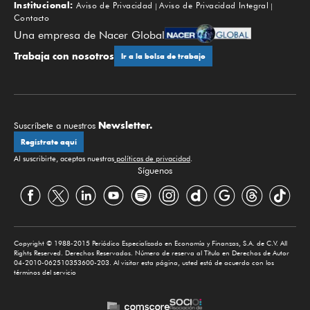
Institucional:
Aviso de Privacidad
Aviso de Privacidad Integral
Contacto
Una empresa de Nacer Global
Trabaja con nosotros
Ir a la bolsa de trabajo
Newsletter.
Suscríbete a nuestros
Regístrate aquí
Al suscribirte, aceptas nuestras
políticas de privacidad
.
Síguenos
Copyright © 1988-2015 Periódico Especializado en Economía y Finanzas, S.A. de C.V. All
Rights Reserved. Derechos Reservados. Número de reserva al Título en Derechos de Autor
04-2010-062510353600-203. Al visitar esta página, usted está de acuerdo con los
términos del servicio