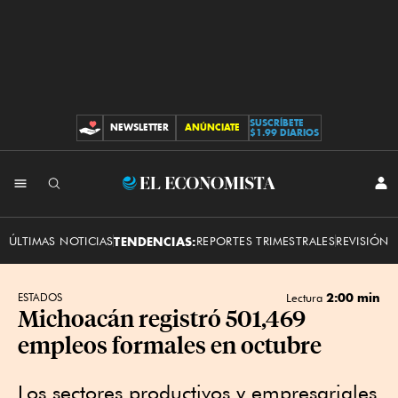
SUSCRÍBETE
NEWSLETTER
ANÚNCIATE
CONTRIBUCIONES
$1.99 DIARIOS
INI
El
SES
Economista
ÚLTIMAS NOTICIAS
TENDENCIAS:
REPORTES TRIMESTRALES
REVISIÓN 
2:00 min
ESTADOS
Lectura
Michoacán registró 501,469
empleos formales en octubre
Los sectores productivos y empresariales