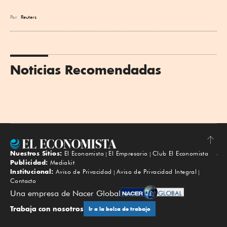
Por
Reuters
Noticias Recomendadas
Nuestros Sitios:
El Economista
El Empresario
Club El Economista
Subir
Publicidad:
Mediakit
Institucional:
Aviso de Privacidad
Aviso de Privacidad Integral
Contacto
Una empresa de Nacer Global
Trabaja con nosotros
Ir a la bolsa de trabajo