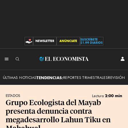
SUSCRÍBETE
NEWSLETTER
ANÚNCIATE
CONTRIBUCIONES
$1.99 DIARIOS
INI
El
SES
Economista
ÚLTIMAS NOTICIAS
TENDENCIAS:
REPORTES TRIMESTRALES
REVISIÓN 
2:00 min
ESTADOS
Lectura
Grupo Ecologista del Mayab
presenta denuncia contra
megadesarrollo Lahun Tiku en
Mahahual