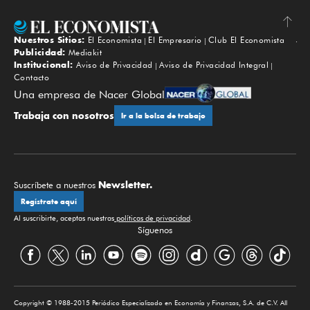
Nuestros Sitios:
El Economista
El Empresario
Club El Economista
Subir
Publicidad:
Mediakit
Institucional:
Aviso de Privacidad
Aviso de Privacidad Integral
Contacto
Una empresa de Nacer Global
Trabaja con nosotros
Ir a la bolsa de trabajo
Newsletter.
Suscríbete a nuestros
Regístrate aquí
Al suscribirte, aceptas nuestras
políticas de privacidad
.
Síguenos
Copyright © 1988-2015 Periódico Especializado en Economía y Finanzas, S.A. de C.V. All