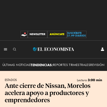
SUSCRÍBETE
NEWSLETTER
ANÚNCIATE
CONTRIBUCIONES
$1.99 DIARIOS
INI
El
SES
Economista
ÚLTIMAS NOTICIAS
TENDENCIAS:
REPORTES TRIMESTRALES
REVISIÓN 
3:00 min
ESTADOS
Lectura
Ante cierre de Nissan, Morelos
acelera apoyo a productores y
emprendedores