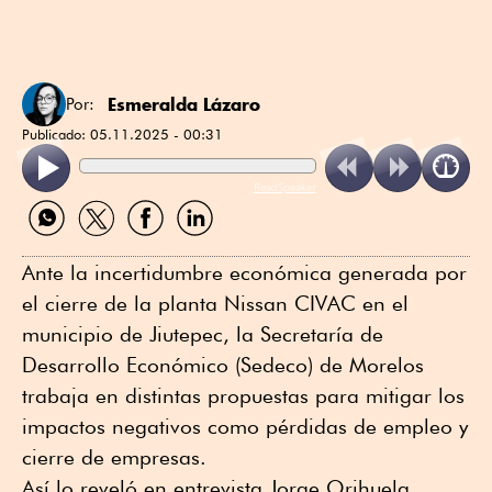
Esmeralda Lázaro
Por:
Publicado:
05.11.2025 - 00:31
ReadSpeaker
Compartir
Compartir
Compartir
Compartir
por
por
por
por
WhatsApp
Twitter
Facebook
Linkedin
Ante la incertidumbre económica generada por
el cierre de la planta Nissan CIVAC en el
municipio de Jiutepec, la Secretaría de
Desarrollo Económico (Sedeco) de Morelos
trabaja en distintas propuestas para mitigar los
impactos negativos como pérdidas de empleo y
cierre de empresas.
Así lo reveló en entrevista Jorge Orihuela,