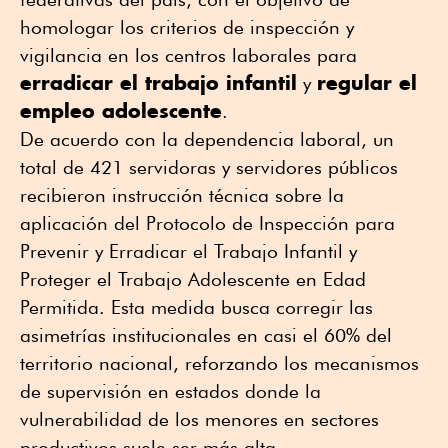
homologar los criterios de inspección y
vigilancia en los centros laborales para
erradicar el trabajo infantil
regular el
y
empleo adolescente
.
De acuerdo con la dependencia laboral, un
total de 421 servidoras y servidores públicos
recibieron instrucción técnica sobre la
aplicación del Protocolo de Inspección para
Prevenir y Erradicar el Trabajo Infantil y
Proteger el Trabajo Adolescente en Edad
Permitida. Esta medida busca corregir las
asimetrías institucionales en casi el 60% del
territorio nacional, reforzando los mecanismos
de supervisión en estados donde la
vulnerabilidad de los menores en sectores
productivos suele ser más alta.