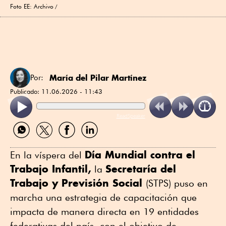
Foto EE: Archivo
María del Pilar Martínez
Por:
Publicado:
11.06.2026 - 11:43
ReadSpeaker
Compartir
Compartir
Compartir
Compartir
por
por
por
por
WhatsApp
Twitter
Facebook
Linkedin
Día Mundial contra el
En la víspera del
Trabajo Infantil,
Secretaría del
la
Trabajo y Previsión Social
(STPS) puso en
marcha una estrategia de capacitación que
impacta de manera directa en 19 entidades
federativas del país, con el objetivo de