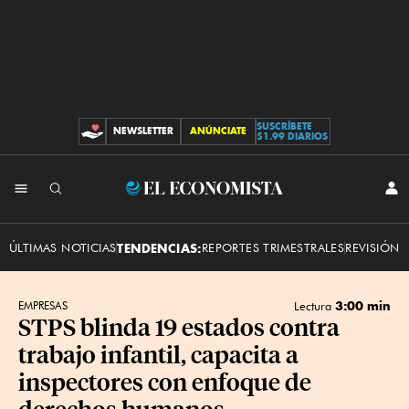
SUSCRÍBETE
NEWSLETTER
ANÚNCIATE
CONTRIBUCIONES
$1.99 DIARIOS
INI
El
SES
Economista
ÚLTIMAS NOTICIAS
TENDENCIAS:
REPORTES TRIMESTRALES
REVISIÓN 
3:00 min
EMPRESAS
Lectura
STPS blinda 19 estados contra
trabajo infantil, capacita a
inspectores con enfoque de
derechos humanos