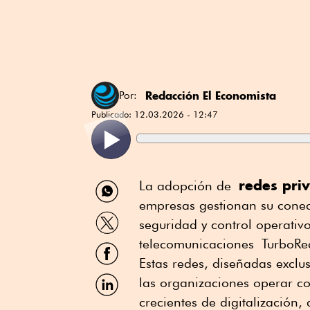
Redacción El Economista
Por:
Publicado:
12.03.2026 - 12:47
Compartir
redes pri
La adopción de
por
empresas gestionan su conec
WhatsApp
Compartir
seguridad y control operativ
por
Twitter
telecomunicaciones TurboRed
Compartir
por
Estas redes, diseñadas exclu
Facebook
Compartir
las organizaciones operar c
por
crecientes de digitalización,
Linkedin