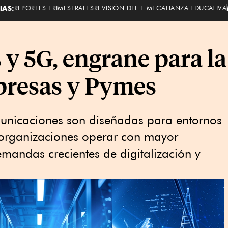
IAS:
REPORTES TRIMESTRALES
REVISIÓN DEL T-MEC
ALIANZA EDUCATIVA
 y 5G, engrane para l
presas y Pymes
municaciones son diseñadas para entornos
s organizaciones operar con mayor
emandas crecientes de digitalización y