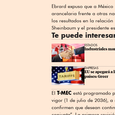
Ebrard expuso que a México l
arancelaria frente a otras n
los resultados en la relación
Sheinbaum y el presidente e
Te puede interesa
ESTADOS
Industriales man
EMPRESAS
EU se apegará a 
países: Greer
T-MEC
El
está programado pa
vigor (1 de julio de 2036), a
confirmen que desean continu
conjunta”. La primera revisi