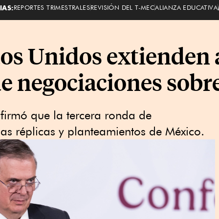
IAS:
REPORTES TRIMESTRALES
REVISIÓN DEL T-MEC
ALIANZA EDUCATIVA
os Unidos extienden a
de negociaciones sobr
firmó que la tercera ronda de
las réplicas y planteamientos de México.