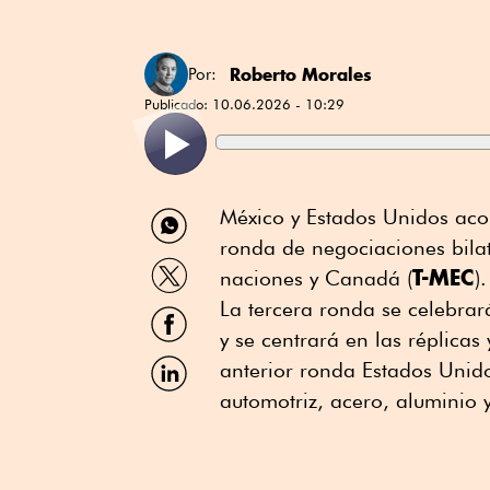
Roberto Morales
Por:
Publicado:
10.06.2026 - 10:29
Compartir
México y Estados Unidos acor
por
ronda de negociaciones bilat
WhatsApp
Compartir
T-MEC
naciones y Canadá (
).
por
Twitter
La tercera ronda se celebrar
Compartir
por
y se centrará en las réplica
Facebook
Compartir
anterior ronda Estados Unido
por
automotriz, acero, aluminio 
Linkedin