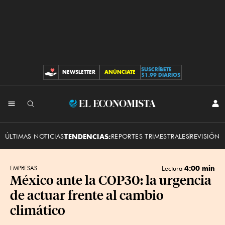
SUSCRÍBETE
NEWSLETTER
ANÚNCIATE
CONTRIBUCIONES
$1.99 DIARIOS
INI
El
SES
Economista
ÚLTIMAS NOTICIAS
TENDENCIAS:
REPORTES TRIMESTRALES
REVISIÓN 
4:00 min
EMPRESAS
Lectura
México ante la COP30: la urgencia
de actuar frente al cambio
climático