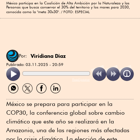
México participa en la Coalición de Alta Ambición por la Naturaleza y las
Personas que busca conservar el 30% del territorio y los mares para 2030,
conocida como la "meta 30x30".
FOTO: ESPECIAL
Viridiana Diaz
Por:
Publicado:
03.11.2025 - 20:59
ReadSpeaker
Compartir
Compartir
Compartir
Compartir
por
por
por
por
WhatsApp
Twitter
Facebook
Linkedin
México se prepara para participar en la
COP30, la conferencia global sobre cambio
climático que este año se realizará en la
Amazonia, una de las regiones más afectadas
por la crisis climática. La elección de este