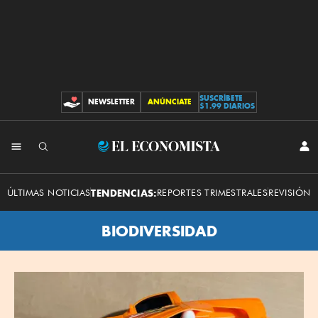
SUSCRÍBETE
NEWSLETTER
ANÚNCIATE
CONTRIBUCIONES
$1.99 DIARIOS
El
INI
SES
Economista
ÚLTIMAS NOTICIAS
TENDENCIAS:
REPORTES TRIMESTRALES
REVISIÓN 
BIODIVERSIDAD