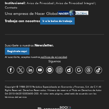
Institucional:
Aviso de Privacidad
Aviso de Privacidad Integral
Contacto
Una empresa de Nacer Global
Trabaja con nosotros
Ir a la bolsa de trabajo
Newsletter.
Suscríbete a nuestros
Regístrate aquí
Al suscribirte, aceptas nuestras
políticas de privacidad
.
Síguenos
Copyright © 1988-2015 Periódico Especializado en Economía y Finanzas, S.A. de C.V. All
Rights Reserved. Derechos Reservados. Número de reserva al Título en Derechos de Autor
04-2010-062510353600-203. Al visitar esta página, usted está de acuerdo con los
términos del servicio