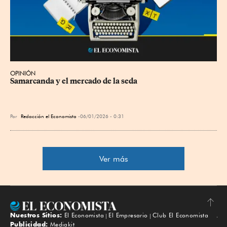
OPINIÓN
Samarcanda y el mercado de la seda
Por
Redacción el Economista
06/01/2026 - 0:31
Ver más
Nuestros Sitios:
El Economista
El Empresario
Club El Economista
Subir
Publicidad:
Mediakit