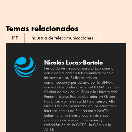
Temas relacionados
IFT
Industria de telecomunicaciones
Nicolás Lucas-Bartolo
Periodista de negocios para El Economista,
con especialidad en telecomunicaciones e
infraestructura. Es licenciado en
comunicación y periodismo por la UNAM,
con estudios posteriores en el ITESM Campus
Ciudad de México, el ITAM y la Universidad
Panamericana. Fue colaborador en Grupo
Radio Centro, Televisa, El Financiero y Alto
Nivel. Ha sido moderador en los congresos
internacionales de Futurecom y NexTV
Latam; y también es citado en diversos
análisis sobre telecomunicaciones y
radiodifusión de la OCDE, la GSMA y la
ASIET.