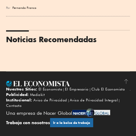
Por
Fernando Franco
Noticias Recomendadas
Nuestros Sitios:
El Economista
El Empresario
Club El Economista
Subir
Publicidad:
Mediakit
Institucional:
Aviso de Privacidad
Aviso de Privacidad Integral
Contacto
Una empresa de Nacer Global
Trabaja con nosotros
Ir a la bolsa de trabajo