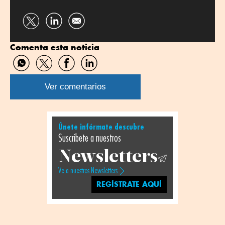
Compartir
Compartir
por
por
Comenta esta noticia
Twitter
Linkedin
Compartir
Compartir
Compartir
Compartir
por
por
por
por
WhatsApp
Twitter
Facebook
Linkedin
Ver comentarios
Únete infórmate descubre
Suscríbete a nuestros
Newsletters
Ve a nuestros Newsletters
REGÍSTRATE AQUÍ