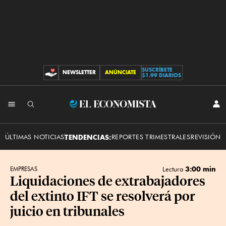
SUSCRÍBETE
NEWSLETTER
ANÚNCIATE
CONTRIBUCIONES
$1.99 DIARIOS
INI
El
SES
Economista
ÚLTIMAS NOTICIAS
TENDENCIAS:
REPORTES TRIMESTRALES
REVISIÓN 
3:00 min
EMPRESAS
Lectura
Liquidaciones de extrabajadores
del extinto IFT se resolverá por
juicio en tribunales