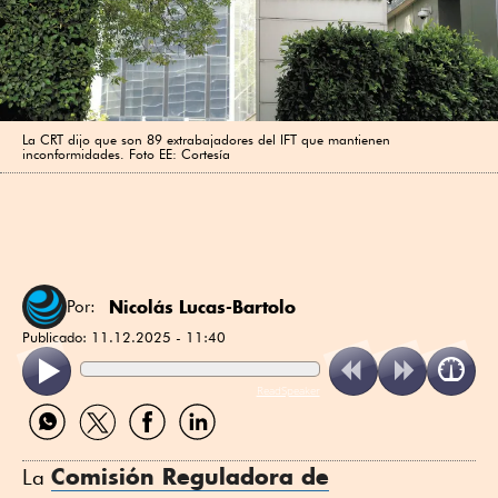
La CRT dijo que son 89 extrabajadores del IFT que mantienen
inconformidades. Foto EE: Cortesía
Nicolás Lucas-Bartolo
Por:
Publicado:
11.12.2025 - 11:40
ReadSpeaker
Compartir
Compartir
Compartir
Compartir
por
por
por
por
WhatsApp
Twitter
Facebook
Linkedin
Comisión Reguladora de
La