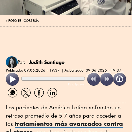
FOTO EE: CORTESÍA
Judith Santiago
Por:
Publicado:
09.06.2026 - 19:37
Actualizado:
09.06.2026 - 19:37
ReadSpeaker
Compartir
Compartir
Compartir
Compartir
por
por
por
por
WhatsApp
Twitter
Facebook
Linkedin
Los pacientes de América Latina enfrentan un
retraso promedio de 5.7 años para acceder a
tratamientos más avanzados contra
los
el cáncer
, esto después de que han sido