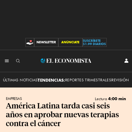
SUSCRÍBETE
NEWSLETTER
ANÚNCIATE
CONTRIBUCIONES
$1.99 DIARIOS
INI
El
SES
Economista
ÚLTIMAS NOTICIAS
TENDENCIAS:
REPORTES TRIMESTRALES
REVISIÓN 
4:00 min
EMPRESAS
Lectura
América Latina tarda casi seis
años en aprobar nuevas terapias
contra el cáncer