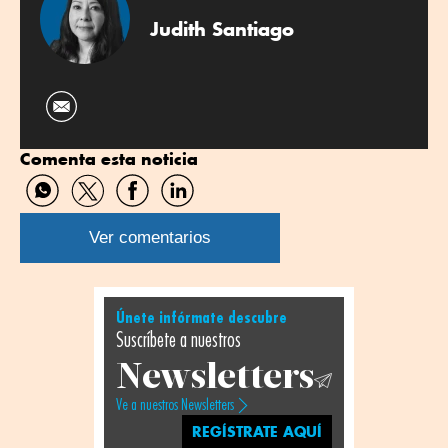
Judith Santiago
Comenta esta noticia
Compartir
Compartir
Compartir
Compartir
por
por
por
por
WhatsApp
Twitter
Facebook
Linkedin
Ver comentarios
Únete infórmate descubre
Suscríbete a nuestros
Newsletters
Ve a nuestros Newsletters
REGÍSTRATE AQUÍ