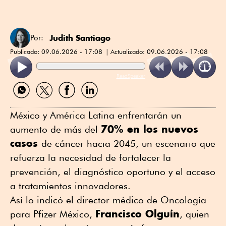
Judith Santiago
Por:
Publicado:
09.06.2026 - 17:08
Actualizado:
09.06.2026 - 17:08
ReadSpeaker
Compartir
Compartir
Compartir
Compartir
por
por
por
por
WhatsApp
Twitter
Facebook
Linkedin
México y América Latina enfrentarán un
70% en los nuevos
aumento de más del
casos
de cáncer hacia 2045, un escenario que
refuerza la necesidad de fortalecer la
prevención, el diagnóstico oportuno y el acceso
a tratamientos innovadores.
Así lo indicó el director médico de Oncología
Francisco Olguín
para Pfizer México,
, quien