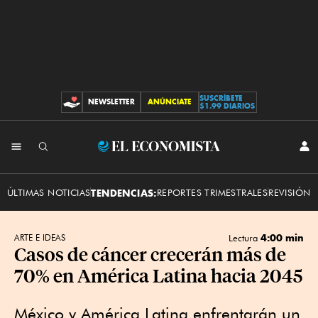
SUSCRÍBETE
NEWSLETTER
ANÚNCIATE
CONTRIBUCIONES
$1.99 DIARIOS
INI
El
SES
Economista
ÚLTIMAS NOTICIAS
TENDENCIAS:
REPORTES TRIMESTRALES
REVISIÓN 
4:00 min
ARTE E IDEAS
Lectura
Casos de cáncer crecerán más de
70% en América Latina hacia 2045
México y América Latina enfrentarán un