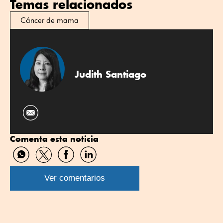
Temas relacionados
Cáncer de mama
Judith Santiago
Comenta esta noticia
Compartir
Compartir
Compartir
Compartir
por
por
por
por
WhatsApp
Twitter
Facebook
Linkedin
Ver comentarios