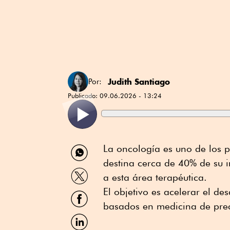
Judith Santiago
Por:
Publicado:
09.06.2026 - 13:24
Compartir
La oncología es uno de los p
por
destina cerca de 40% de su i
WhatsApp
Compartir
a esta área terapéutica.
por
Twitter
El objetivo es acelerar el d
Compartir
por
basados en medicina de preci
Facebook
Compartir
por