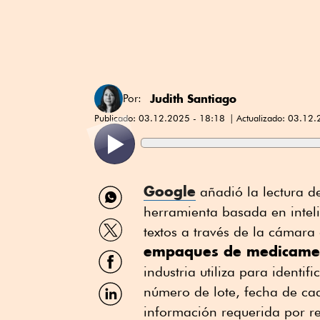
Judith Santiago
Por:
Publicado:
03.12.2025 - 18:18
Actualizado:
03.12.
Compartir
Google
añadió la lectura d
por
herramienta basada en inteli
WhatsApp
Compartir
textos a través de la cámara 
por
empaques de medicame
Twitter
Compartir
por
industria utiliza para identi
Facebook
Compartir
número de lote, fecha de cad
por
información requerida por r
Linkedin