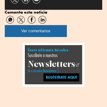
Compartir
Compartir
por
por
Comenta esta noticia
Twitter
Linkedin
Compartir
Compartir
Compartir
Compartir
por
por
por
por
WhatsApp
Twitter
Facebook
Linkedin
Ver comentarios
Únete infórmate descubre
Suscríbete a nuestros
Newsletters
Ve a nuestros Newsletters
REGÍSTRATE AQUÍ