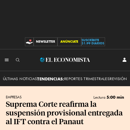
SUSCRÍBETE
NEWSLETTER
ANÚNCIATE
CONTRIBUCIONES
$1.99 DIARIOS
INI
El
SES
Economista
ÚLTIMAS NOTICIAS
TENDENCIAS:
REPORTES TRIMESTRALES
REVISIÓN 
5:00 min
EMPRESAS
Lectura
Suprema Corte reafirma la
suspensión provisional entregada
al IFT contra el Panaut