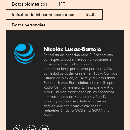
Datos biométricos
IFT
Industria de telecomunicaciones
SCJN
Datos personales
Nicolás Lucas-Bartolo
Periodista de negocios para El Economista,
con especialidad en telecomunicaciones e
infraestructura. Es licenciado en
comunicación y periodismo por la UNAM,
con estudios posteriores en el ITESM Campus
Ciudad de México, el ITAM y la Universidad
Panamericana. Fue colaborador en Grupo
Radio Centro, Televisa, El Financiero y Alto
Nivel. Ha sido moderador en los congresos
internacionales de Futurecom y NexTV
Latam; y también es citado en diversos
análisis sobre telecomunicaciones y
radiodifusión de la OCDE, la GSMA y la
ASIET.