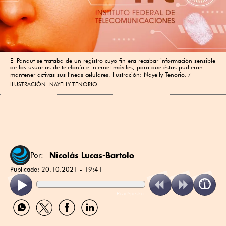
El Panaut se trataba de un registro cuyo fin era recabar información sensible
de los usuarios de telefonía e internet móviles, para que éstos pudieran
mantener activas sus líneas celulares. Ilustración: Nayelly Tenorio.
ILUSTRACIÓN: NAYELLY TENORIO.
Nicolás Lucas-Bartolo
Por:
Publicado:
20.10.2021 - 19:41
ReadSpeaker
Compartir
Compartir
Compartir
Compartir
por
por
por
por
WhatsApp
Twitter
Facebook
Linkedin