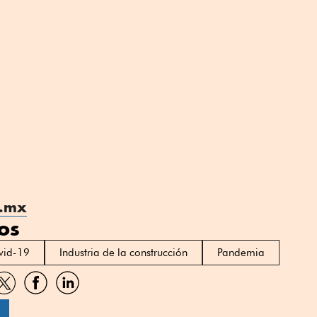
a.mx
os
vid-19
Industria de la construcción
Pandemia
artir
Compartir
Compartir
Compartir
por
por
por