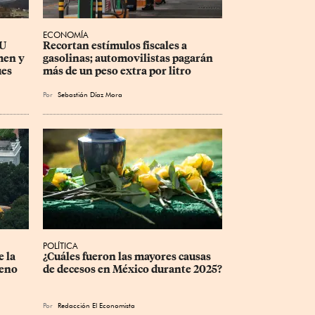
ECONOMÍA
U 
Recortan estímulos fiscales a 
men y 
gasolinas; automovilistas pagarán 
ues
más de un peso extra por litro
Por
Sebastián Díaz Mora
POLÍTICA
 la 
¿Cuáles fueron las mayores causas 
eno 
de decesos en México durante 2025?
Por
Redacción El Economista