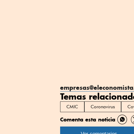
empresas@eleconomist
Temas relacionad
CMIC
Coronavirus
Co
Comenta esta noticia
Comp
por
Ver comentarios