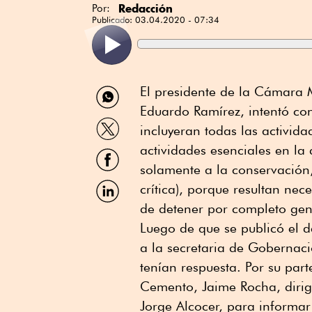
Redacción
Por:
Publicado:
03.04.2020 - 07:34
Compartir
El presidente de la Cámara M
por
Eduardo Ramírez, intentó co
WhatsApp
Compartir
incluyeran todas las activid
por
Twitter
actividades esenciales en la
Compartir
por
solamente a la conservación,
Facebook
Compartir
crítica), porque resultan nec
por
de detener por completo ge
Linkedin
Luego de que se publicó el d
a la secretaria de Gobernaci
tenían respuesta. Por su par
Cemento, Jaime Rocha, dirigió
Jorge Alcocer, para informar