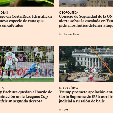
 IDEAS
GEOPOLÍTICA
zgo en Costa Rica: Identifican 
Consejo de Seguridad de la ON
ueva especie de rana que 
alerta sobre la escalada en Ye
a en cafetales
pide a los hutíes detener ataq
Por
Europa Press
TES
GEOPOLÍTICA
 y Pachuca quedan al borde de 
Trump promete apelación ante
iminación en la Leagues Cup 
Corte Suprema de EU tras el fr
sufrir su segunda derrota
judicial a su salón de baile
Por
AFP