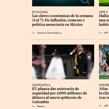
ECONOMÍA
ARTE E
Las claves económicas de la semana 
Halla
(3 al 7): De inflación, remesas y 
una n
política monetaria en México
habit
Por
Katyana Gómez Baray
Por
AFP
GEOPOLÍTICA
DEPOR
EU planea dar asistencia de 
Atlas
seguridad por 1,000 millones de 
la el
dólares al nuevo gobierno de 
tras 
Colombia
Por
AFP
Por
Reuters