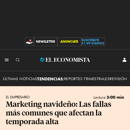
SUSCRÍBETE
NEWSLETTER
ANÚNCIATE
CONTRIBUCIONES
$1.99 DIARIOS
INI
El
SES
Economista
ÚLTIMAS NOTICIAS
TENDENCIAS:
REPORTES TRIMESTRALES
REVISIÓN 
3:00 min
EL EMPRESARIO
Lectura
Marketing navideño: Las fallas
más comunes que afectan la
temporada alta