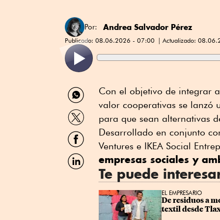
Andrea Salvador Pérez
Por:
Publicado:
08.06.2026 - 07:00
Actualizado:
08.06.
Compartir
Con el objetivo de integrar 
por
valor cooperativas se lanzó
WhatsApp
Compartir
para que sean alternativas 
por
Twitter
Desarrollado en conjunto co
Compartir
por
Ventures e IKEA Social Entrep
Facebook
Compartir
empresas sociales y amb
por
Te puede interesa
Linkedin
EL EMPRESARIO
De residuos a m
textil desde Tla