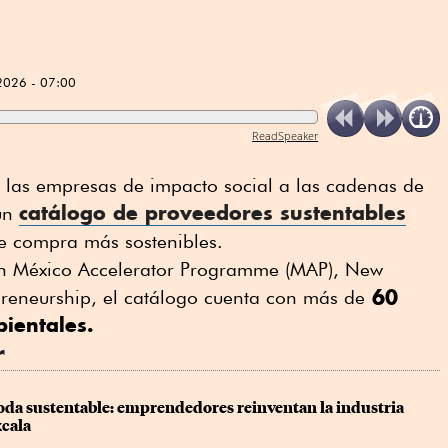
2026 - 07:00
ReadSpeaker
a las empresas de impacto social a las cadenas de
catálogo de proveedores sustentables
 un
de compra más sostenibles.
n
México Accelerator Programme (MAP), New
60
reneurship, el c
atálogo cuenta con más de
ientales.
r
oda sustentable: emprendedores reinventan la industria 
xcala