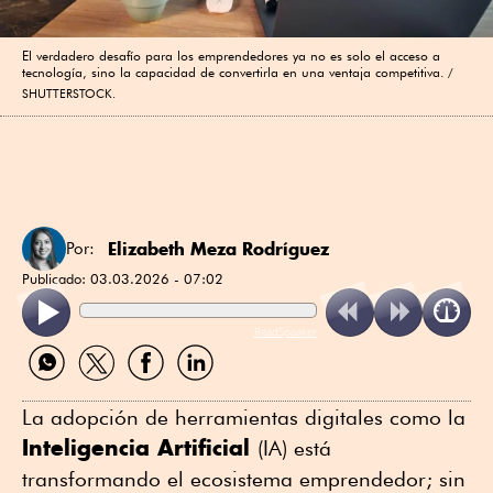
El verdadero desafío para los emprendedores ya no es solo el acceso a
tecnología, sino la capacidad de convertirla en una ventaja competitiva.
SHUTTERSTOCK.
Elizabeth Meza Rodríguez
Por:
Publicado:
03.03.2026 - 07:02
ReadSpeaker
Compartir
Compartir
Compartir
Compartir
por
por
por
por
WhatsApp
Twitter
Facebook
Linkedin
La adopción de herramientas digitales como la
Inteligencia Artificial
(IA) está
transformando el ecosistema emprendedor; sin