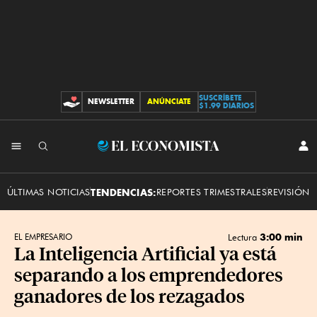
SUSCRÍBETE
NEWSLETTER
ANÚNCIATE
CONTRIBUCIONES
$1.99 DIARIOS
INI
El
SES
Economista
ÚLTIMAS NOTICIAS
TENDENCIAS:
REPORTES TRIMESTRALES
REVISIÓN 
3:00 min
EL EMPRESARIO
Lectura
La Inteligencia Artificial ya está
separando a los emprendedores
ganadores de los rezagados