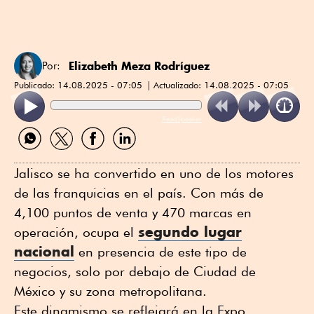
Elizabeth Meza Rodríguez
Por:
Publicado:
14.08.2025 - 07:05
Actualizado:
14.08.2025 - 07:05
ReadSpeaker
Compartir
Compartir
Compartir
Compartir
por
por
por
por
WhatsApp
Twitter
Facebook
Linkedin
Jalisco se ha convertido en uno de los motores
de las franquicias en el país. Con más de
4,100 puntos de venta y 470 marcas en
segundo lugar
operación, ocupa el
nacional
en presencia de este tipo de
negocios, solo por debajo de Ciudad de
México y su zona metropolitana.
Este dinamismo se reflejará en la Expo