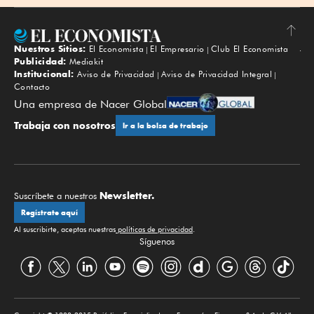
Nuestros Sitios:
El Economista
El Empresario
Club El Economista
Subir
Publicidad:
Mediakit
Institucional:
Aviso de Privacidad
Aviso de Privacidad Integral
Contacto
Una empresa de Nacer Global
Trabaja con nosotros
Ir a la bolsa de trabajo
Newsletter.
Suscríbete a nuestros
Regístrate aquí
Al suscribirte, aceptas nuestras
políticas de privacidad
.
Síguenos