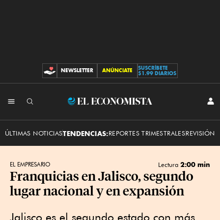
SUSCRÍBETE
NEWSLETTER
ANÚNCIATE
CONTRIBUCIONES
$1.99 DIARIOS
INI
El
SES
Economista
ÚLTIMAS NOTICIAS
TENDENCIAS:
REPORTES TRIMESTRALES
REVISIÓN 
2:00 min
EL EMPRESARIO
Lectura
Franquicias en Jalisco, segundo
lugar nacional y en expansión
Jalisco es el segundo estado con más