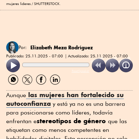
mujeres lideres
SHUTTERSTOCK.
Elizabeth Meza Rodríguez
Por:
Publicado:
25.11.2025 - 07:00
Actualizado:
25.11.2025 - 07:00
ReadSpeaker
Compartir
Compartir
Compartir
Compartir
por
por
por
por
WhatsApp
Twitter
Facebook
Linkedin
las mujeres han fortalecido su
Aunque
autoconfianza
y está ya no es una barrera
para posicionarse como líderes, todavía
stereotipos de género
enfrentan e
que las
etiquetan como menos competentes en
habilidades digitales. Esta percepción no solo