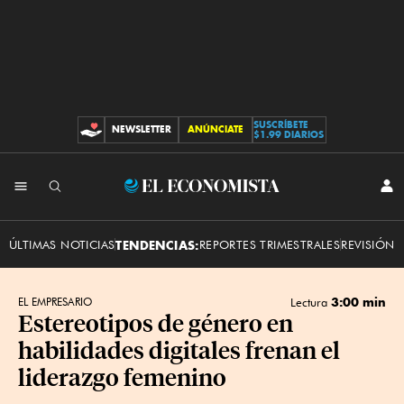
SUSCRÍBETE
NEWSLETTER
ANÚNCIATE
CONTRIBUCIONES
$1.99 DIARIOS
INI
El
SES
Economista
ÚLTIMAS NOTICIAS
TENDENCIAS:
REPORTES TRIMESTRALES
REVISIÓN 
3:00 min
EL EMPRESARIO
Lectura
Estereotipos de género en
habilidades digitales frenan el
liderazgo femenino