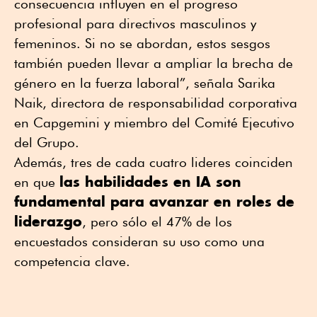
consecuencia influyen en el progreso
profesional para directivos masculinos y
femeninos. Si no se abordan, estos sesgos
también pueden llevar a ampliar la brecha de
género en la fuerza laboral”, señala Sarika
Naik, directora de responsabilidad corporativa
en Capgemini y miembro del Comité Ejecutivo
del Grupo.
Además, tres de cada cuatro lideres coinciden
las habilidades en IA son
en que
fundamental para avanzar en roles de
liderazgo
, pero sólo el 47% de los
encuestados consideran su uso como una
competencia clave.