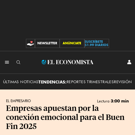
SUSCRÍBETE
NEWSLETTER
ANÚNCIATE
CONTRIBUCIONES
$1.99 DIARIOS
INI
El
SES
Economista
ÚLTIMAS NOTICIAS
TENDENCIAS:
REPORTES TRIMESTRALES
REVISIÓN 
3:00 min
EL EMPRESARIO
Lectura
Empresas apuestan por la
conexión emocional para el Buen
Fin 2025