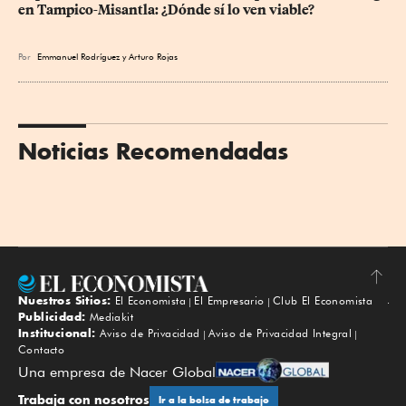
en Tampico-Misantla: ¿Dónde sí lo ven viable?
Por
Emmanuel Rodríguez
y
Arturo Rojas
Noticias Recomendadas
Nuestros Sitios:
El Economista
El Empresario
Club El Economista
Subir
Publicidad:
Mediakit
Institucional:
Aviso de Privacidad
Aviso de Privacidad Integral
Contacto
Una empresa de Nacer Global
Trabaja con nosotros
Ir a la bolsa de trabajo