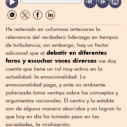
ReadSpeaker
Compartir
Compartir
Compartir
Compartir
por
por
por
por
WhatsApp
Twitter
Facebook
Linkedin
He reiterado en columnas anteriores la
relevancia del verdadero liderazgo en tiempos
de turbulencia; sin embargo, hay un factor
debatir en diferentes
adicional que al
foros y escuchar voces diversas
me doy
cuenta que tiene un rol muy activo en la
actualidad: la emocionalidad. La
emocionalidad paga, y ante un ambiente
polarizado toma ventaja sobre los conceptos y
argumentos racionales. El centro y lo estable
son de alguna manera aburridos y no logran lo
que hoy en día ha tomado peso en las
sociedades, la viralización.