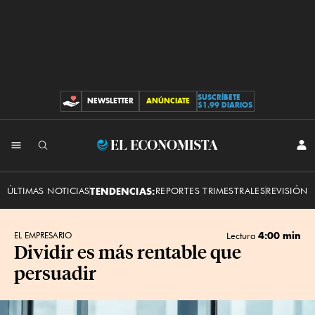
SUSCRÍBETE
NEWSLETTER
ANÚNCIATE
CONTRIBUCIONES
$1.99 DIARIOS
INI
El
SES
Economista
ÚLTIMAS NOTICIAS
TENDENCIAS:
REPORTES TRIMESTRALES
REVISIÓN 
4:00 min
EL EMPRESARIO
Lectura
Dividir es más rentable que
persuadir