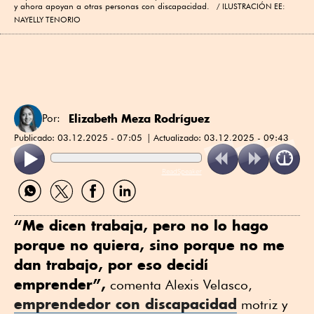
y ahora apoyan a otras personas con discapacidad.
ILUSTRACIÓN EE:
NAYELLY TENORIO
Elizabeth Meza Rodríguez
Por:
Publicado:
03.12.2025 - 07:05
Actualizado:
03.12.2025 - 09:43
ReadSpeaker
Compartir
Compartir
Compartir
Compartir
por
por
por
por
WhatsApp
Twitter
Facebook
Linkedin
“Me dicen trabaja, pero no lo hago
porque no quiera, sino porque no me
dan trabajo, por eso decidí
emprender”,
comenta Alexis Velasco,
emprendedor con discapacidad
motriz y