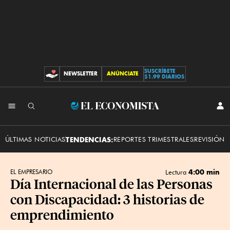
SUSCRÍBETE
NEWSLETTER
ANÚNCIATE
CONTRIBUCIONES
$1.99 DIARIOS
INI
El
SES
Economista
ÚLTIMAS NOTICIAS
TENDENCIAS:
REPORTES TRIMESTRALES
REVISIÓN 
4:00 min
EL EMPRESARIO
Lectura
Día Internacional de las Personas
con Discapacidad: 3 historias de
emprendimiento