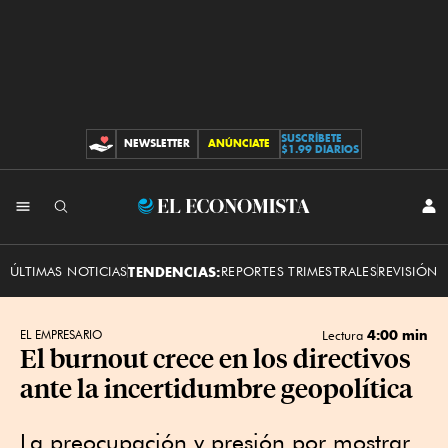
SUSCRÍBETE
NEWSLETTER
ANÚNCIATE
CONTRIBUCIONES
$1.99 DIARIOS
INI
El
SES
Economista
ÚLTIMAS NOTICIAS
TENDENCIAS:
REPORTES TRIMESTRALES
REVISIÓN 
4:00 min
EL EMPRESARIO
Lectura
El burnout crece en los directivos
ante la incertidumbre geopolítica
La preocupación y presión por mostrar