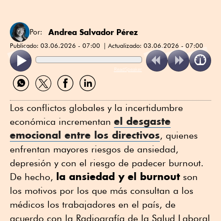
Andrea Salvador Pérez
Por:
Publicado:
03.06.2026 - 07:00
Actualizado:
03.06.2026 - 07:00
ReadSpeaker
Compartir
Compartir
Compartir
Compartir
por
por
por
por
WhatsApp
Twitter
Facebook
Linkedin
Los conflictos globales y la incertidumbre
el desgaste
económica incrementan
emocional entre los directivos
, quienes
enfrentan mayores riesgos de ansiedad,
depresión y con el riesgo de padecer burnout.
la ansiedad y el burnout
De hecho,
son
los motivos por los que más consultan a los
médicos los trabajadores en el país, de
acuerdo con la Radiografía de la Salud Laboral