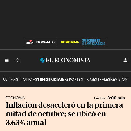
SUSCRÍBETE
NEWSLETTER
ANÚNCIATE
CONTRIBUCIONES
$1.99 DIARIOS
INI
El
SES
Economista
ÚLTIMAS NOTICIAS
TENDENCIAS:
REPORTES TRIMESTRALES
REVISIÓN 
3:00 min
ECONOMÍA
Lectura
Inflación desaceleró en la primera
mitad de octubre; se ubicó en
3.63% anual