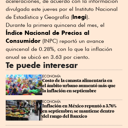
aceleraciones, de acuerdo con la información
divulgada este jueves por el Instituto Nacional
Inegi
de Estadística y Geografía (
).
Durante la primera quincena del mes, el
Índice Nacional de Precios al
Consumidor
(INPC) reportó un avance
quincenal de 0.28%, con lo que la inflación
anual se ubicó en 3.63 por ciento.
Te puede interesar
ECONOMÍA
Costo de la canasta alimentaria en 
el ámbito urbano aumentó más que 
la inflación en septiembre
ECONOMÍA
Inflación en México repuntó a 3.76% 
en septiembre; se mantiene dentro 
del rango del Banxico