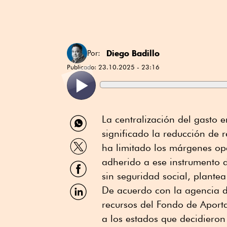
Diego Badillo
Por:
Publicado:
23.10.2025 - 23:16
Compartir
La centralización del gasto 
por
significado la reducción de r
WhatsApp
Compartir
ha limitado los márgenes ope
por
Twitter
adherido a ese instrumento d
Compartir
por
sin seguridad social, plante
Facebook
Compartir
De acuerdo con la agencia de
por
recursos del Fondo de Aporta
Linkedin
a los estados que decidieron 