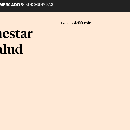
MERCADOS:
ÍNDICES
DIVISAS
4:00 min
Lectura
nestar
alud