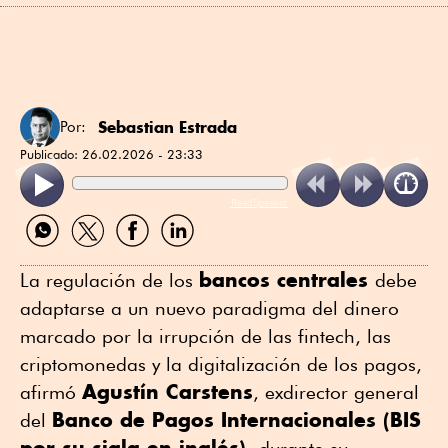
Sebastian Estrada
Por:
Publicado:
26.02.2026 - 23:33
ReadSpeaker
Compartir
Compartir
Compartir
Compartir
por
por
por
por
WhatsApp
Twitter
Facebook
Linkedin
bancos centrales
La regulación de los
debe
adaptarse a un nuevo paradigma del dinero
marcado por la irrupción de las fintech, las
criptomonedas y la digitalización de los pagos,
Agustín Carstens
afirmó
, exdirector general
Banco de Pagos Internacionales (BIS
del
por su sigla en inglés),
durante su