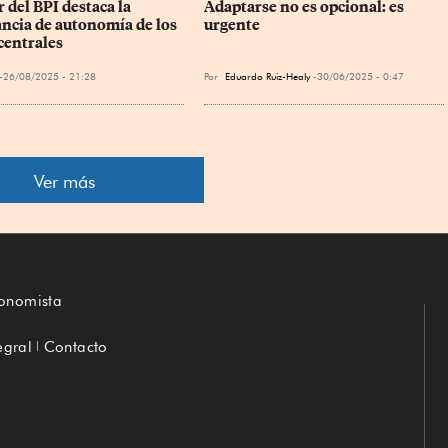
 del BPI destaca la 
Adaptarse no es opcional: es 
ncia de autonomía de los 
urgente
centrales
26/08/2025 - 21:28
Por
Eduardo Ruiz-Healy
30/06/2025 - 0:47
Ver más
conomista
egral
Contacto