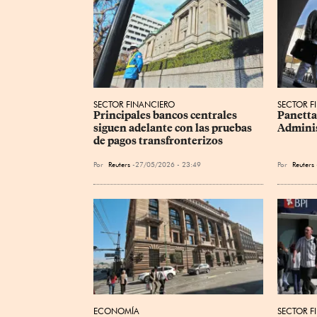
SECTOR FINANCIERO
SECTOR F
Principales bancos centrales 
Panetta 
siguen adelante con las pruebas 
Adminis
de pagos transfronterizos
Por
Reuters
27/05/2026 - 23:49
Por
Reuters
ECONOMÍA
SECTOR F