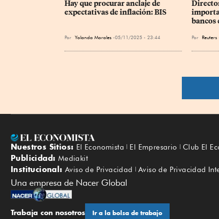
Hay que procurar anclaje de 
Director
expectativas de inflación: BIS
importa
bancos 
Por
Yolanda Morales
05/11/2025 - 23:44
Por
Reuters
Nuestros Sitios:
El Economista
El Empresario
Club El E
Publicidad:
Mediakit
Institucional:
Aviso de Privacidad
Aviso de Privacidad Int
Una empresa de Nacer Global
Trabaja con nosotros
Ir a la bolsa de trabajo