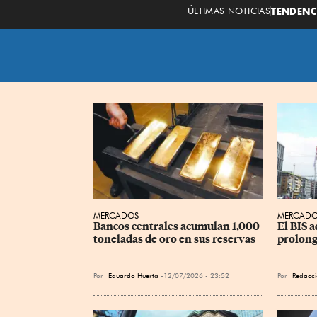
ÚLTIMAS NOTICIAS
TENDENC
MERCADOS
MERCADO
Bancos centrales acumulan 1,000 
El BIS a
toneladas de oro en sus reservas
prolong
Por
Eduardo Huerta
12/07/2026 - 23:52
Por
Redacci