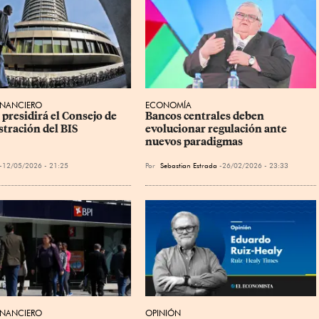
INANCIERO
ECONOMÍA
presidirá el Consejo de 
Bancos centrales deben 
tración del BIS
evolucionar regulación ante 
nuevos paradigmas
12/05/2026 - 21:25
Por
Sebastian Estrada
26/02/2026 - 23:33
INANCIERO
OPINIÓN