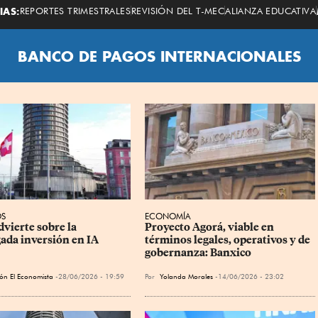
Economista
IAS:
REPORTES TRIMESTRALES
REVISIÓN DEL T-MEC
ALIANZA EDUCATIVA
BANCO DE PAGOS INTERNACIONALES
S
ECONOMÍA
dvierte sobre la 
Proyecto Agorá, viable en 
ada inversión en IA
términos legales, operativos y de 
gobernanza: Banxico
ón El Economista
28/06/2026 - 19:59
Por
Yolanda Morales
14/06/2026 - 23:02