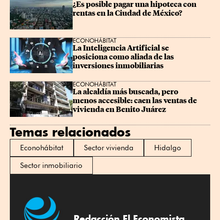
¿Es posible pagar una hipoteca con 
rentas en la Ciudad de México?
ECONOHÁBITAT
La Inteligencia Artificial se 
posiciona como aliada de las 
inversiones inmobiliarias
ECONOHÁBITAT
La alcaldía más buscada, pero 
menos accesible: caen las ventas de 
vivienda en Benito Juárez
Temas relacionados
Econohábitat
Sector vivienda
Hidalgo
Sector inmobiliario
Redacción El Economista