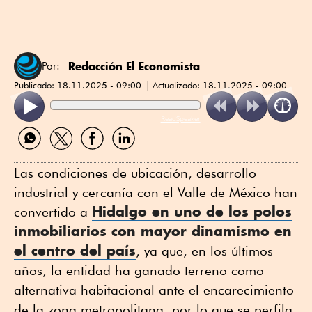
Redacción El Economista
Por:
Publicado:
18.11.2025 - 09:00
Actualizado:
18.11.2025 - 09:00
ReadSpeaker
Compartir
Compartir
Compartir
Compartir
por
por
por
por
WhatsApp
Twitter
Facebook
Linkedin
Las condiciones de ubicación, desarrollo
industrial y cercanía con el Valle de México han
Hidalgo
en uno de los
polos
convertido a
inmobiliarios
con mayor dinamismo en
el centro del país
, ya que, en los últimos
años, la entidad ha ganado terreno como
alternativa habitacional ante el encarecimiento
de la zona metropolitana, por lo que se perfila