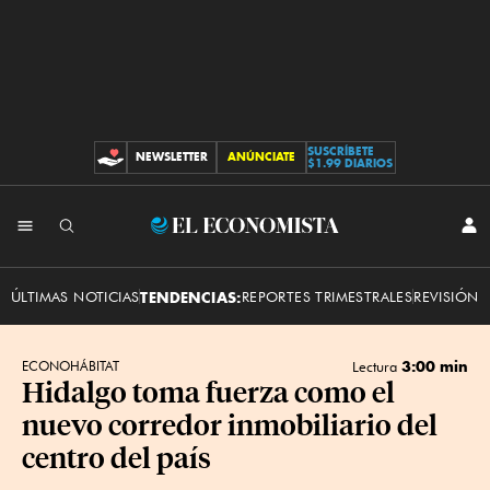
SUSCRÍBETE
NEWSLETTER
ANÚNCIATE
CONTRIBUCIONES
$1.99 DIARIOS
INI
El
SES
Economista
ÚLTIMAS NOTICIAS
TENDENCIAS:
REPORTES TRIMESTRALES
REVISIÓN 
3:00 min
ECONOHÁBITAT
Lectura
Hidalgo toma fuerza como el
nuevo corredor inmobiliario del
centro del país