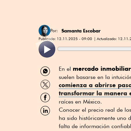
Samanta Escobar
Por:
Publicado:
12.11.2025 - 09:00
Actualizado:
12.11.
Compartir
mercado inmobiliar
En el
por
suelen basarse en la intuici
WhatsApp
Compartir
comienza a abrirse pas
por
transformar la manera e
Twitter
Compartir
por
raíces en México.
Facebook
Compartir
Conocer el precio real de lo
por
ha sido históricamente uno d
Linkedin
falta de información confiabl