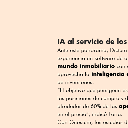
IA al servicio de lo
Ante este panorama, Dictum
experiencia en software de an
mundo inmobiliario
con 
inteligencia a
aprovecha la
de inversiones.
“El objetivo que persiguen es
las posiciones de compra y 
op
alrededor de 60% de las
en el precio”, indicó Loria.
Con Gnostum, los estudios d