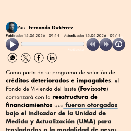
Fernando Gutiérrez
Por:
Publicado:
15.06.2026 - 09:14
Actualizado:
15.06.2026 - 09:14
ReadSpeaker
Compartir
Compartir
Compartir
Compartir
por
por
por
por
WhatsApp
Twitter
Facebook
Linkedin
Como parte de su programa de solución de
créditos deteriorados e impagables
, el
(Fovissste
Fondo de Vivienda del Issste
)
reestructura de
comenzará con la
financiamientos
fueron otorgados
que
bajo el indicador de la Unidad de
Medida y Actualización (UMA) para
trasladarlos a la modalidad de peso
s.