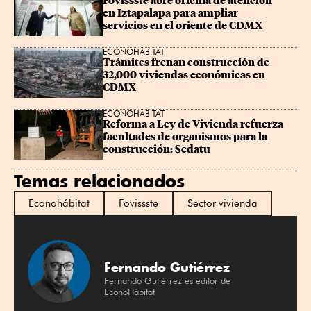
Fovissste abre oficina de atención 
en Iztapalapa para ampliar 
servicios en el oriente de CDMX
ECONOHÁBITAT
Trámites frenan construcción de 
32,000 viviendas económicas en 
CDMX
ECONOHÁBITAT
Reforma a Ley de Vivienda refuerza 
facultades de organismos para la 
construcción: Sedatu
Temas relacionados
Econohábitat
Fovissste
Sector vivienda
Fernando Gutiérrez
Fernando Gutiérrez es editor de
EconoHábitat