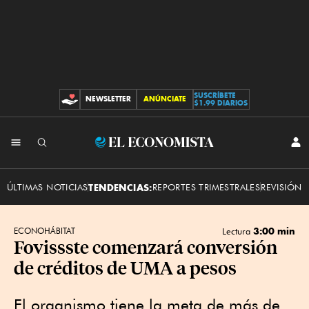
SUSCRÍBETE
NEWSLETTER
ANÚNCIATE
CONTRIBUCIONES
$1.99 DIARIOS
INI
El
SES
Economista
ÚLTIMAS NOTICIAS
TENDENCIAS:
REPORTES TRIMESTRALES
REVISIÓN 
3:00 min
ECONOHÁBITAT
Lectura
Fovissste comenzará conversión
de créditos de UMA a pesos
El organismo tiene la meta de más de