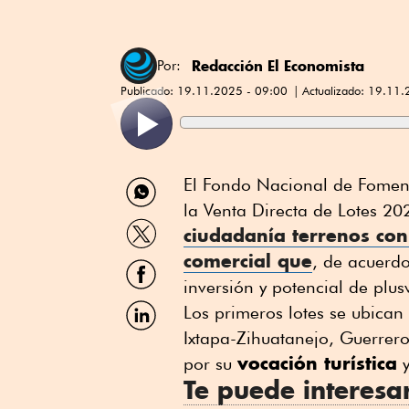
Redacción El Economista
Por:
Publicado:
19.11.2025 - 09:00
Actualizado:
19.11.
Compartir
El Fondo Nacional de Foment
por
la Venta Directa de Lotes 
WhatsApp
Compartir
ciudadanía
terrenos con
por
comercial que
Twitter
, de acuerd
Compartir
por
inversión y potencial de plus
Facebook
Compartir
Los primeros lotes se ubican
por
Ixtapa-Zihuatanejo, Guerrero
Linkedin
vocación turística
por su
y
Te puede interesa