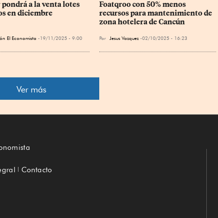
pondrá a la venta lotes 
Foatqroo con 50% menos 
cos en diciembre
recursos para mantenimiento de 
zona hotelera de Cancún
ón El Economista
19/11/2025 - 9:00
Por
Jesus Vazquez
02/10/2025 - 16:23
Ver más
conomista
egral
Contacto