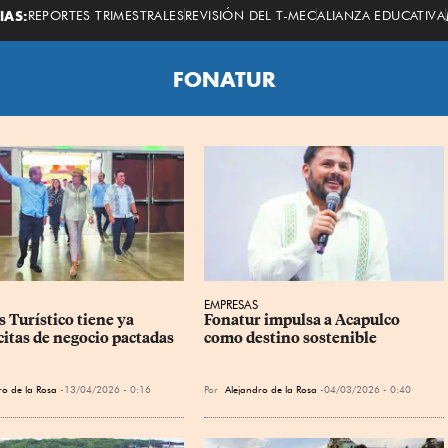
Economista
IAS:
REPORTES TRIMESTRALES
REVISIÓN DEL T-MEC
ALIANZA EDUCATIVA
FONATUR
EMPRESAS
 Turístico tiene ya 
Fonatur impulsa a Acapulco 
citas de negocio pactadas
como destino sostenible
ro de la Rosa
13/04/2026 - 0:16
Por
Alejandro de la Rosa
04/03/2026 - 0:40