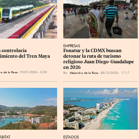
EMPRESAS
 controlaría 
Fonatur y la CDMX buscan 
imiento del Tren Maya
detonar la ruta de turismo 
religioso Juan Diego-Guadalupe 
en 2026
ro de la Rosa
19/01/2026 - 0:20
Por
Alejandro de la Rosa
30/12/2025 - 17:17
BITAT
ESTADOS