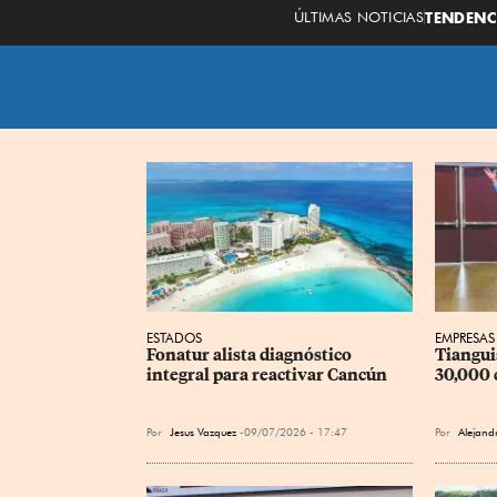
ÚLTIMAS NOTICIAS
TENDENC
ESTADOS
EMPRESAS
Fonatur alista diagnóstico 
Tianguis
integral para reactivar Cancún
30,000 
Por
Jesus Vazquez
09/07/2026 - 17:47
Por
Alejand