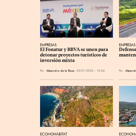
EMPRESAS
EMPRESAS
El Fonatur y BBVA se unen para 
Defensa
detonar proyectos turísticos de 
manten
inversión mixta
Por
Alejandro de la Rosa
20/01/2026 - 10:06
Por
Alejand
ECONOHÁBITAT
ECONOHÁ