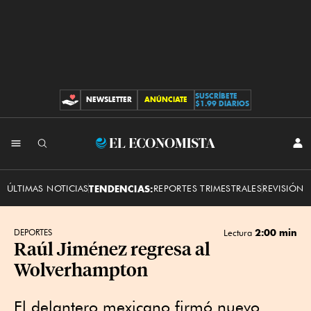
SUSCRÍBETE
NEWSLETTER
ANÚNCIATE
CONTRIBUCIONES
$1.99 DIARIOS
INI
El
SES
Economista
ÚLTIMAS NOTICIAS
TENDENCIAS:
REPORTES TRIMESTRALES
REVISIÓN 
2:00 min
DEPORTES
Lectura
Raúl Jiménez regresa al
Wolverhampton
El delantero mexicano firmó nuevo