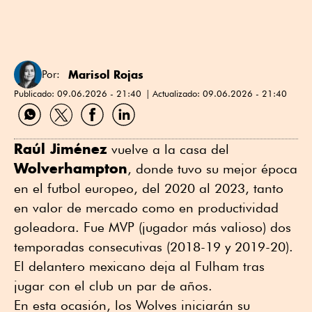
Marisol Rojas
Por:
Publicado:
09.06.2026 - 21:40
Actualizado:
09.06.2026 - 21:40
Compartir
Compartir
Compartir
Compartir
por
por
por
por
WhatsApp
Twitter
Facebook
Linkedin
Raúl Jiménez
vuelve a la casa del
Wolverhampton
, donde tuvo su mejor época
en el futbol europeo, del 2020 al 2023, tanto
en valor de mercado como en productividad
goleadora. Fue MVP (jugador más valioso) dos
temporadas consecutivas (2018-19 y 2019-20).
El delantero mexicano deja al Fulham tras
jugar con el club un par de años.
En esta ocasión, los Wolves iniciarán su