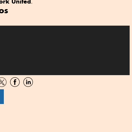
ork United
.
os
artir
Compartir
Compartir
Compartir
por
por
por
sApp
Twitter
Facebook
Linkedin