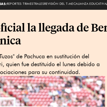
IAS:
REPORTES TRIMESTRALES
REVISIÓN DEL T-MEC
ALIANZA EDUCATIVA
ficial la llegada de B
cnica
"Tuzos" de Pachuca en sustitución del
i, quien fue destituido el lunes debido a
ociaciones para ‌su continuidad.