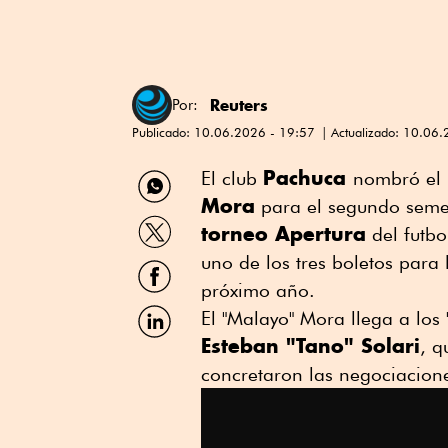
Reuters
Por:
Publicado:
10.06.2026 - 19:57
Actualizado:
10.06.
Compartir
Pachuca
El club
nombró el 
por
Mora
para el segundo semes
WhatsApp
Compartir
torneo Apertura
del ⁠futb
por
Twitter
uno de los tres boletos par
Compartir
por
próximo año.
Facebook
Compartir
El "Malayo" Mora llega a los 
por
Esteban "Tano" Solari
, q
Linkedin
concretaron las negociacion