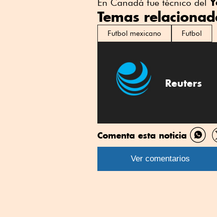
Y
En Canadá fue técnico del
Temas relacionad
Futbol mexicano
Futbol
Reuters
Comenta esta noticia
Comp
por
Ver comentarios
What