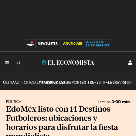
SUSCRÍBETE
NEWSLETTER
ANÚNCIATE
CONTRIBUCIONES
$1.99 DIARIOS
INI
El
SES
Economista
ÚLTIMAS NOTICIAS
TENDENCIAS:
REPORTES TRIMESTRALES
REVISIÓN 
3:00 min
POLÍTICA
Lectura
EdoMéx listo con 14 Destinos
Futboleros: ubicaciones y
horarios para disfrutar la fiesta
mundialista