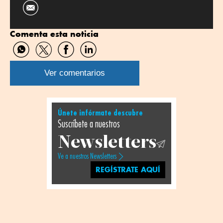
Comenta esta noticia
Compartir
Compartir
Compartir
Compartir
por
por
por
por
WhatsApp
Twitter
Facebook
Linkedin
Ver comentarios
Únete infórmate descubre
Suscríbete a nuestros
Newsletters
Ve a nuestros Newsletters
REGÍSTRATE AQUÍ