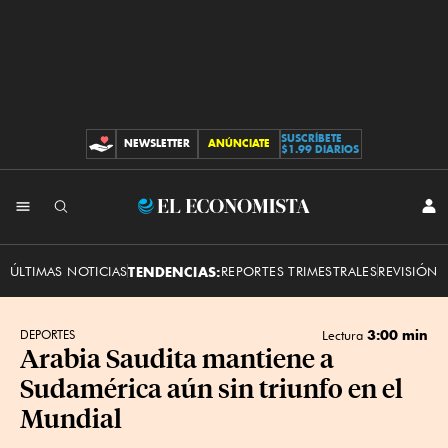
SUSCRÍBETE
NEWSLETTER
ANÚNCIATE
CONTRIBUCIONES
$1.99 DIARIOS
INI
El
SES
Economista
ÚLTIMAS NOTICIAS
TENDENCIAS:
REPORTES TRIMESTRALES
REVISIÓN 
3:00 min
DEPORTES
Lectura
Arabia Saudita mantiene a
Sudamérica aún sin triunfo en el
Mundial