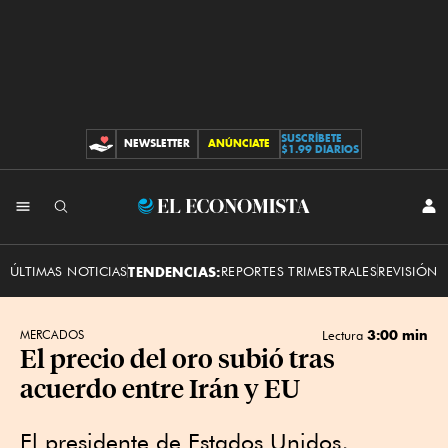
SUSCRÍBETE
NEWSLETTER
ANÚNCIATE
CONTRIBUCIONES
$1.99 DIARIOS
INI
El
SES
Economista
ÚLTIMAS NOTICIAS
TENDENCIAS:
REPORTES TRIMESTRALES
REVISIÓN 
3:00 min
MERCADOS
Lectura
El precio del oro subió tras
acuerdo entre Irán y EU
El presidente de Estados Unidos,