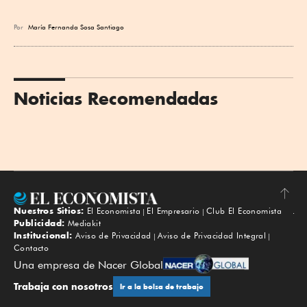
Por
María Fernanda Sosa Santiago
Noticias Recomendadas
Nuestros Sitios:
El Economista
El Empresario
Club El Economista
Subir
Publicidad:
Mediakit
Institucional:
Aviso de Privacidad
Aviso de Privacidad Integral
Contacto
Una empresa de Nacer Global
Trabaja con nosotros
Ir a la bolsa de trabajo