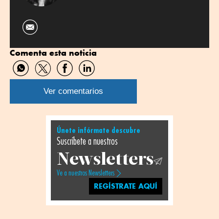
Comenta esta noticia
Compartir
Compartir
Compartir
Compartir
por
por
por
por
WhatsApp
Twitter
Facebook
Linkedin
Ver comentarios
Únete infórmate descubre
Suscríbete a nuestros
Newsletters
Ve a nuestros Newsletters
REGÍSTRATE AQUÍ