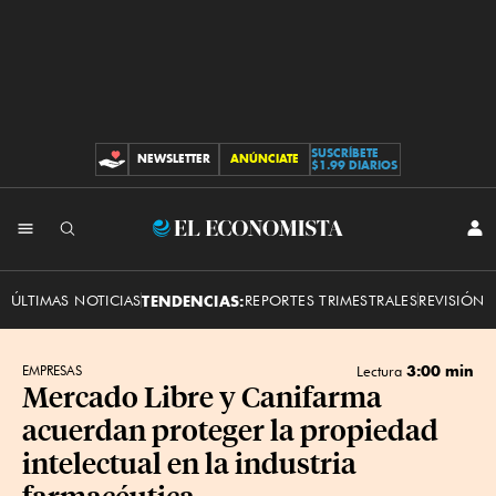
SUSCRÍBETE
NEWSLETTER
ANÚNCIATE
CONTRIBUCIONES
$1.99 DIARIOS
INI
El
SES
Economista
ÚLTIMAS NOTICIAS
TENDENCIAS:
REPORTES TRIMESTRALES
REVISIÓN 
3:00 min
EMPRESAS
Lectura
Mercado Libre y Canifarma
acuerdan proteger la propiedad
intelectual en la industria
farmacéutica