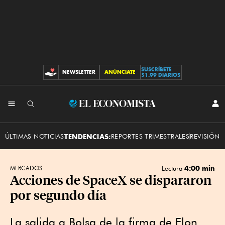
SUSCRÍBETE
NEWSLETTER
ANÚNCIATE
CONTRIBUCIONES
$1.99 DIARIOS
INI
El
SES
Economista
ÚLTIMAS NOTICIAS
TENDENCIAS:
REPORTES TRIMESTRALES
REVISIÓN 
4:00 min
MERCADOS
Lectura
Acciones de SpaceX se dispararon
por segundo día
La salida a Bolsa de la firma de Elon