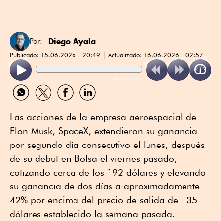
Diego Ayala
Por:
Publicado:
15.06.2026 - 20:49
Actualizado:
16.06.2026 - 02:57
ReadSpeaker
Compartir
Compartir
Compartir
Compartir
por
por
por
por
WhatsApp
Twitter
Facebook
Linkedin
Las acciones de la empresa aeroespacial de
Elon Musk, SpaceX, extendieron su ganancia
por segundo día consecutivo el lunes, después
de su debut en Bolsa el viernes pasado,
cotizando cerca de los 192 dólares y elevando
su ganancia de dos días a aproximadamente
42% por encima del precio de salida de 135
dólares establecido la semana pasada.