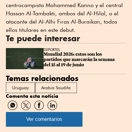
centrocampista Mohammed Kanno y el central
Hassan Al-Tambakti, ambos del Al-Hilal, o el
atacante del Al-Alhi Firas Al-Buraikan, todos
ellos titulares en este debut.
Te puede interesar
DEPORTES
Mundial 2026: estos son los 
partidos que marcarán la semana 
del 15 al 19 de junio
Temas relacionados
Uruguay
Arabia Saudita
Comenta esta noticia
Compartir
Compartir
Compartir
Compartir
por
por
por
por
WhatsApp
Twitter
Facebook
Linkedin
Ver comentarios