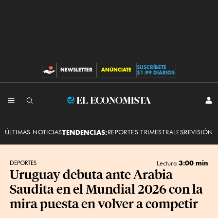
SUSCRÍBETE
NEWSLETTER
ANÚNCIATE
CONTRIBUCIONES
$1.99 DIARIOS
INI
El
SES
Economista
ÚLTIMAS NOTICIAS
TENDENCIAS:
REPORTES TRIMESTRALES
REVISIÓN 
3:00 min
DEPORTES
Lectura
Uruguay debuta ante Arabia
Saudita en el Mundial 2026 con la
mira puesta en volver a competir