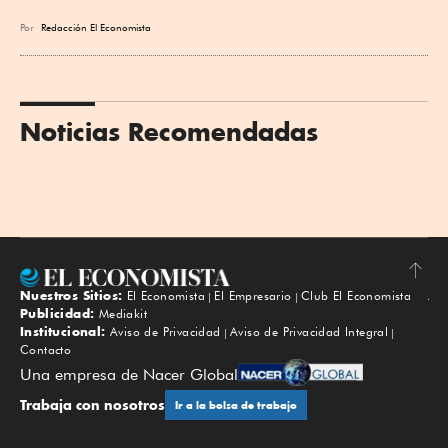
Por
Redacción El Economista
Noticias Recomendadas
Nuestros Sitios:
El Economista
El Empresario
Club El Economista
Subir
Publicidad:
Mediakit
Institucional:
Aviso de Privacidad
Aviso de Privacidad Integral
Contacto
Una empresa de Nacer Global
Trabaja con nosotros
Ir a la bolsa de trabajo