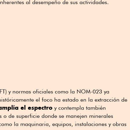
 inherentes al desempeño de sus actividades.
(LFT) y normas oficiales como la NOM-023 ya
históricamente el foco ha estado en la extracción de
mplía el espectro
y contempla también
 o de superficie donde se manejen minerales
í como la maquinaria, equipos, instalaciones y obras