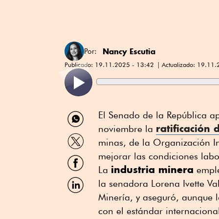
Nancy Escutia
Por:
Publicado:
19.11.2025 - 13:42
Actualizado:
19.11.
Compartir
El Senado de la República a
por
ratificación
noviembre la
WhatsApp
Compartir
minas, de la Organización In
por
Twitter
mejorar las condiciones labo
Compartir
por
industria minera
La
emple
Facebook
Compartir
la senadora Lorena Ivette V
por
Minería, y aseguró, aunque l
Linkedin
con el estándar internacional