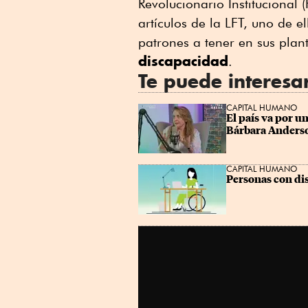
Revolucionario Institucional
Linkedin
artículos de la LFT, uno de el
patrones a tener en sus plan
discapacidad
.
Te puede interesa
CAPITAL HUMANO
El país va por un
Bárbara Anders
CAPITAL HUMANO
Personas con dis