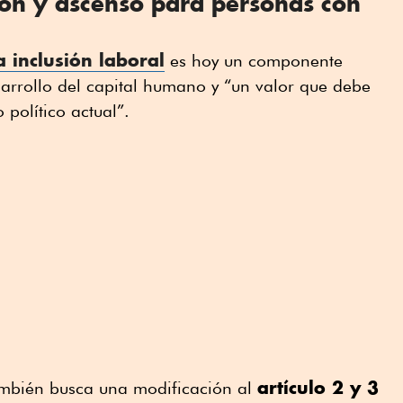
ión y ascenso para personas con
a inclusión laboral
es hoy un componente
esarrollo del capital humano y “un valor que debe
político actual”.
artículo 2 y 3
 también busca una modificación al