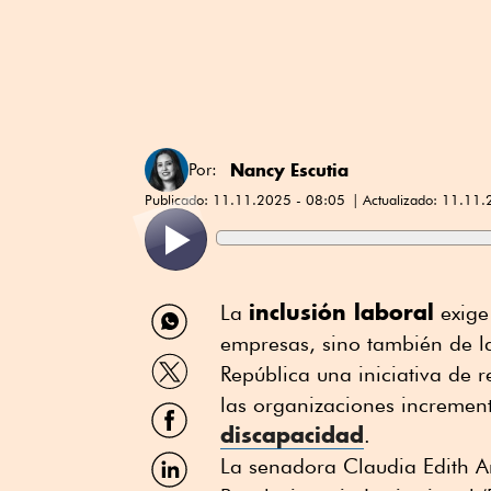
Nancy Escutia
Por:
Publicado:
11.11.2025 - 08:05
Actualizado:
11.11.
Compartir
inclusión laboral
La
exige 
por
empresas, sino también de la
WhatsApp
Compartir
República una iniciativa de 
por
Twitter
las organizaciones incremen
Compartir
por
discapacidad
.
Facebook
Compartir
La senadora Claudia Edith A
por